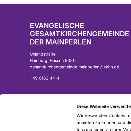
EVANGELISCHE
GESAMTKIRCHENGEMEINDE
DER MAINPERLEN
Uhlandstraße 1
Hainburg, Hessen 63512
gesamtkirchengemeinde.mainperlen@ekhn.de
+49 6182 4414
Spendenkonto:
DE07 5065 2124 0001 0040 43
Diese Webseite verwende
Sparkasse Langen-Seligenstadt
Wir verwenden Cookies, um
anbieten zu können und di
Informationen zu Ihrer Ve