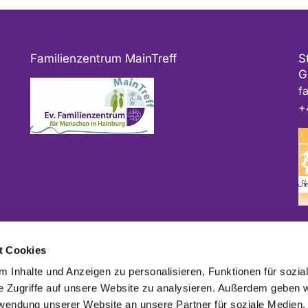
Familienzentrum MainTreff
S
G
f
+
Bitte geben Sie bei Spenden als Verwendungszweck
t Cookies
ggf. das Projekt und/oder die Kirchengemeinde an.
 Inhalte und Anzeigen zu personalisieren, Funktionen für sozia
e Zugriffe auf unsere Website zu analysieren. Außerdem geben w
rwendung unserer Website an unsere Partner für soziale Medien