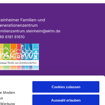
teinheimer Familien-und
enerationenzentrum
amilienzentrum.steinheim@ekhn.de
49 6181 61610
Cookies zulassen
le Medien
ir
Auswahl erlauben
, Werbung