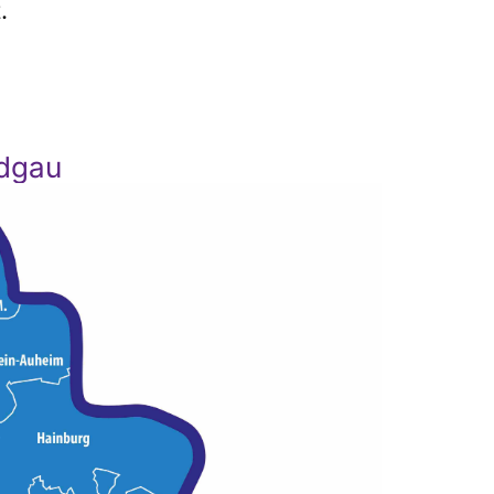
t.
odgau