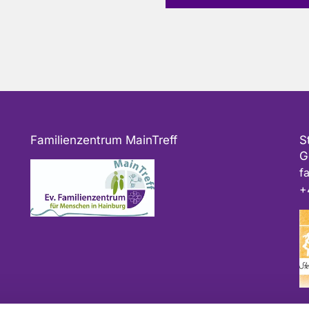
Familienzentrum MainTreff
S
G
f
+