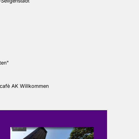
Seligenstadt
ten"
scafè AK Willkommen