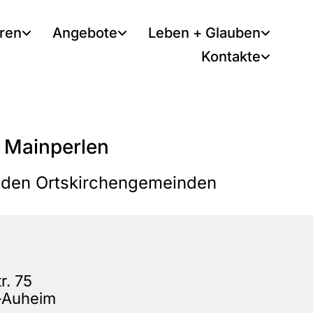
tren
Angebote
Leben + Glauben
Kontakte
 Mainperlen
in den Ortskirchengemeinden
r. 75
-Auheim