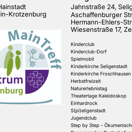
Hainstadt
Jahnstraße 24, Seli
ein-Krotzenburg
Aschaffenburger Str
Hermann-Ehlers-Str
Wiesenstraße 17, Z
Kinderclub
Kinderclub-Dorf
Spielmobil
Kinderkirche Seligenstadt
Kinderkirche Froschhausen
Herbstfreizeit
Naturerlebnistag
Theatertage Kaleidoskop
Einhardrock
S(pi)eligenstadt
Jugendclub
Step by Step - Ökumenisc