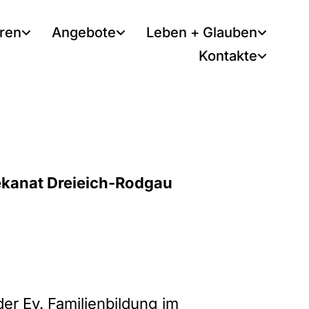
tren
Angebote
Leben + Glauben
Kontakte
Dekanat Dreieich-Rodgau
der
Ev. Familienbildung im