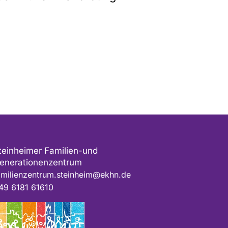
teinheimer Familien-und
enerationenzentrum
amilienzentrum.steinheim@ekhn.de
49 6181 61610