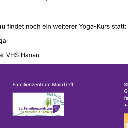
au
findet noch ein weiterer Yoga-Kurs statt:
ga
er
VHS Hanau
Familienzentrum MainTreff
S
G
f
+