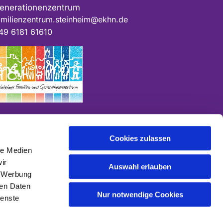
enerationenzentrum
amilienzentrum.steinheim@ekhn.de
49 6181 61610
Cookies zulassen
le Medien
ir
Auswahl erlauben
, Werbung
ren Daten
Nur notwendige Cookies
n
ienste