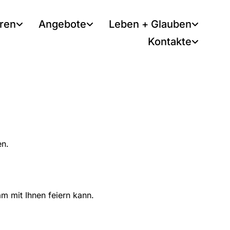
tren
Angebote
Leben + Glauben
Kontakte
en.
am mit Ihnen feiern kann.