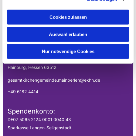
Cookies zulassen
EVANGELISCHE
GESAMTKIRCHENGEMEINDE DER
Auswahl erlauben
MAINPERLEN
Nur notwendige Cookies
Uhlandstraße 1
Hainburg, Hessen 63512
gesamtkirchengemeinde.mainperlen@ekhn.de
+49 6182 4414
Spendenkonto:
DE07 5065 2124 0001 0040 43
Sparkasse Langen-Seligenstadt