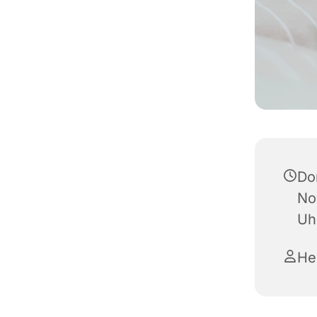
Do
No
Uh
He