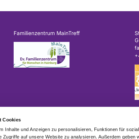
Familienzentrum MainTreff
S
G
f
+
Bitte geben Sie bei Spenden als Verwendungszweck
t Cookies
ggf. das Projekt und/oder die Kirchengemeinde an.
 Inhalte und Anzeigen zu personalisieren, Funktionen für sozia
e Zugriffe auf unsere Website zu analysieren. Außerdem geben w