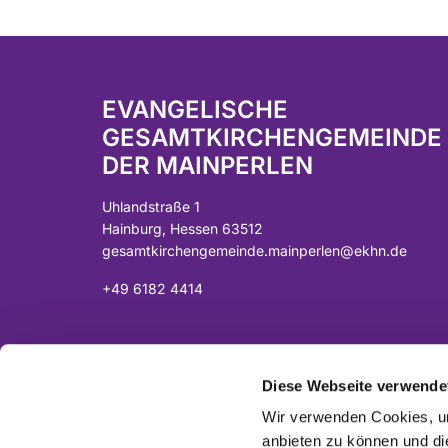
EVANGELISCHE
GESAMTKIRCHENGEMEINDE
DER MAINPERLEN
Uhlandstraße 1
Hainburg, Hessen 63512
gesamtkirchengemeinde.mainperlen@ekhn.de
+49 6182 4414
Spendenkonto:
DE07 5065 2124 0001 0040 43
Diese Webseite verwende
Sparkasse Langen-Seligenstadt
Wir verwenden Cookies, um
anbieten zu können und di