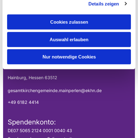
Details zeigen
Cookies zulassen
EVANGELISCHE
Auswahl erlauben
GESAMTKIRCHENGEMEINDE DER
MAINPERLEN
Nur notwendige Cookies
Uhlandstraße 1
Hainburg, Hessen 63512
gesamtkirchengemeinde.mainperlen@ekhn.de
+49 6182 4414
Spendenkonto:
DE07 5065 2124 0001 0040 43