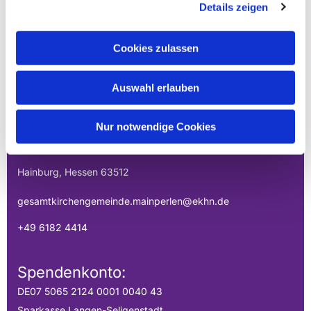
Details zeigen
Cookies zulassen
EVANGELISCHE
Auswahl erlauben
GESAMTKIRCHENGEMEINDE DER
MAINPERLEN
Nur notwendige Cookies
Uhlandstraße 1
Hainburg, Hessen 63512
gesamtkirchengemeinde.mainperlen@ekhn.de
+49 6182 4414
Spendenkonto:
DE07 5065 2124 0001 0040 43
Sparkasse Langen-Seligenstadt