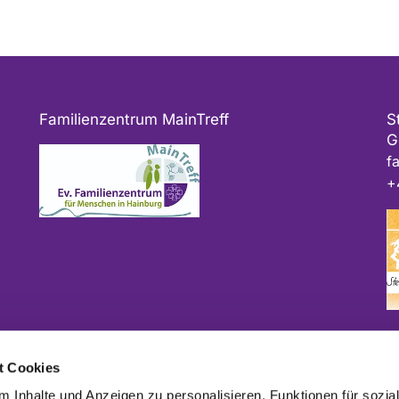
Familienzentrum MainTreff
S
G
f
+
Bitte geben Sie bei Spenden als Verwendungszweck
t Cookies
ggf. das Projekt und/oder die Kirchengemeinde an.
 Inhalte und Anzeigen zu personalisieren, Funktionen für sozia