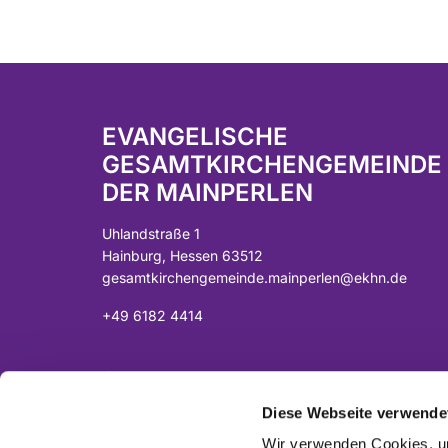
EVANGELISCHE
GESAMTKIRCHENGEMEINDE
DER MAINPERLEN
Uhlandstraße 1
Hainburg, Hessen 63512
gesamtkirchengemeinde.mainperlen@ekhn.de
+49 6182 4414
Spendenkonto:
DE07 5065 2124 0001 0040 43
Diese Webseite verwende
Sparkasse Langen-Seligenstadt
Wir verwenden Cookies, um