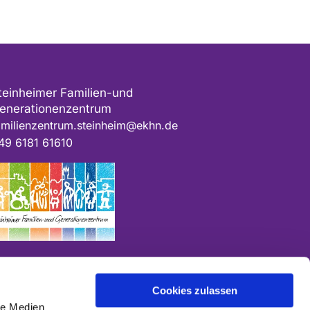
teinheimer Familien-und
enerationenzentrum
amilienzentrum.steinheim@ekhn.de
49 6181 61610
Cookies zulassen
le Medien