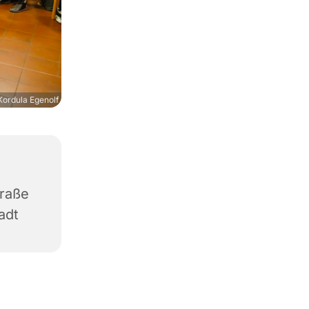
ordula Egenolf
traße
adt