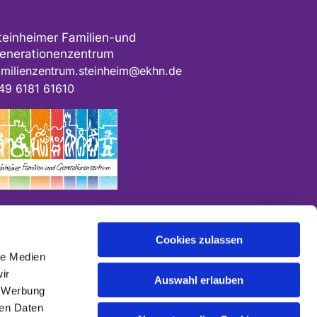
teinheimer Familien-und
enerationenzentrum
amilienzentrum.steinheim@ekhn.de
49 6181 61610
Cookies zulassen
le Medien
ir
Auswahl erlauben
, Werbung
ren Daten