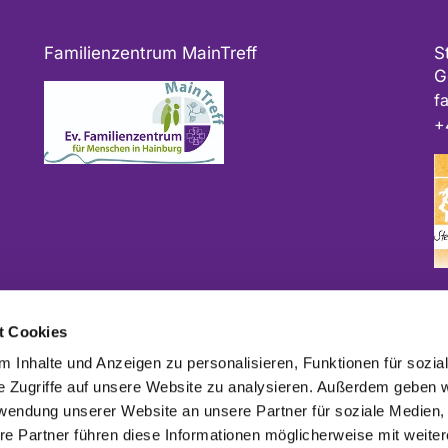
Familienzentrum MainTreff
S
G
f
+
Bitte geben Sie bei Spenden als Verwendungszweck
t Cookies
ggf. das Projekt und/oder die Kirchengemeinde an.
 Inhalte und Anzeigen zu personalisieren, Funktionen für sozia
e Zugriffe auf unsere Website zu analysieren. Außerdem geben w
rwendung unserer Website an unsere Partner für soziale Medien
re Partner führen diese Informationen möglicherweise mit weite