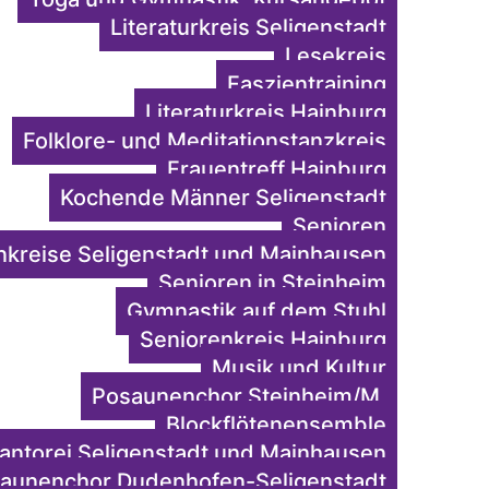
Literaturkreis Seligenstadt
Lesekreis
Faszientraining
Literaturkreis Hainburg
Folklore- und Meditationstanzkreis
Frauentreff Hainburg
Kochende Männer Seligenstadt
Senioren
nkreise Seligenstadt und Mainhausen
Senioren in Steinheim
Gymnastik auf dem Stuhl
Seniorenkreis Hainburg
Musik und Kultur
Posaunenchor Steinheim/M.
Blockflötenensemble
antorei Seligenstadt und Mainhausen
aunenchor Dudenhofen-Seligenstadt