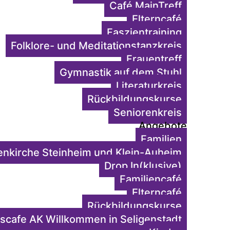
Café MainTreff
Elterncafé
Faszientraining
Folklore- und Meditationstanzkreis
Frauentreff
Gymnastik auf dem Stuhl
Literaturkreis
Rückbildungskurse
Seniorenkreis
Angebote
Familien
enkirche Steinheim und Klein-Auheim
Drop In(klusive)
Familiencafé
Elterncafé
Rückbildungskurse
scafe AK Willkommen in Seligenstadt