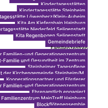
Kindertagesstätten
Kindertagesstätte Steinheim
tagesstätte Löwenherz/Klein-Auheim
Kita Am Kiefernhain Hainburg
rtagesstätte Niederfeld Seligenstadt
Kita Regenbogen Seligenstadt
Gemeindebriefe
Familienzentren
r Familien-und Generationenzentrum
-Familie und Gesundheit im Zentrum
Steinheimer Tagespflege
eit der Kirchengemeinde Steinheim/M.
Kooperationspartner und Förderer
r Familien-und Generationenzentrum
Ehrenamtlich engagiert
Familienzentrum MainTreff Hainburg
Blockflötenensemble