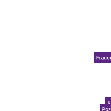
Fraue
K
Pos