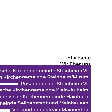
Startseite
Wir über uns
ische Kirchengemeinde Steinheim/M.
hen Kirchengemeinde Steinheim/M.rum
Posaunenchor Steinheim/M.
ische Kirchengemeinde Klein-Auheim
ngelische Kirchengemeinde Hainburg
meinde Seligenstadt und Mainhausen
Verkündigungsteam Mainperlen