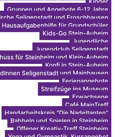
Kinder
Gruppen und Angebote 6-12 Jahre
irche Seligenstadt und Froschhausen
Hausaufgabenhilfe für Grundschüler
Kids-Go Stein-Auheim
Jugendliche
Jugendclub Seligenstadt
uss für Steinheim und Klein-Auheim
Konfi in Stein-Auheim
dInnen Seligenstadt und Mainhausen
Ferienangebote
Streifzüge ins Museum
Erwachsene
Café MainTreff
Handarbeitskreis "Die Nadeltanten"
Babbeln und Spielen in Steinheim
Offener Kreativ-Treff Steinheim
Yoga und Gymnastik, Kursangebot