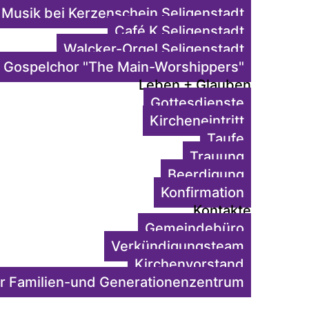
Musik bei Kerzenschein Seligenstadt
Café K Seligenstadt
Walcker-Orgel Seligenstadt
Gospelchor "The Main-Worshippers"
Leben + Glauben
Gottesdienste
Kircheneintritt
Taufe
Trauung
Beerdigung
Konfirmation
Kontakte
Gemeindebüro
Verkündigungsteam
Kirchenvorstand
r Familien-und Generationenzentrum