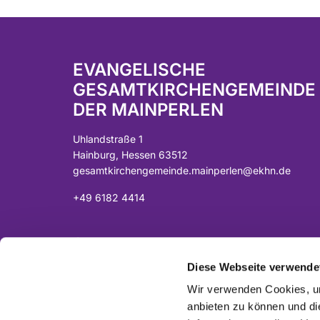
EVANGELISCHE
GESAMTKIRCHENGEMEINDE
DER MAINPERLEN
Uhlandstraße 1
Hainburg, Hessen 63512
gesamtkirchengemeinde.mainperlen@ekhn.de
+49 6182 4414
Spendenkonto:
DE07 5065 2124 0001 0040 43
Diese Webseite verwende
Sparkasse Langen-Seligenstadt
Wir verwenden Cookies, um
anbieten zu können und di