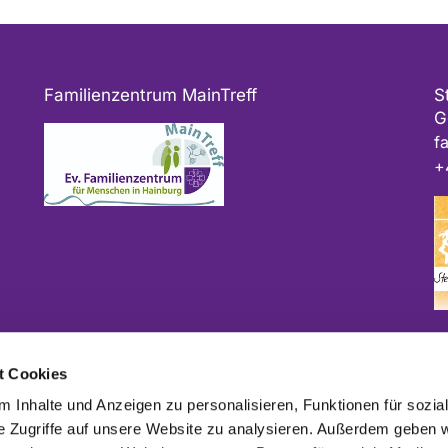
Familienzentrum MainTreff
S
G
f
+
Bitte geben Sie bei Spenden als Verwendungszweck
t Cookies
ggf. das Projekt und/oder die Kirchengemeinde an.
 Inhalte und Anzeigen zu personalisieren, Funktionen für sozia
e Zugriffe auf unsere Website zu analysieren. Außerdem geben w