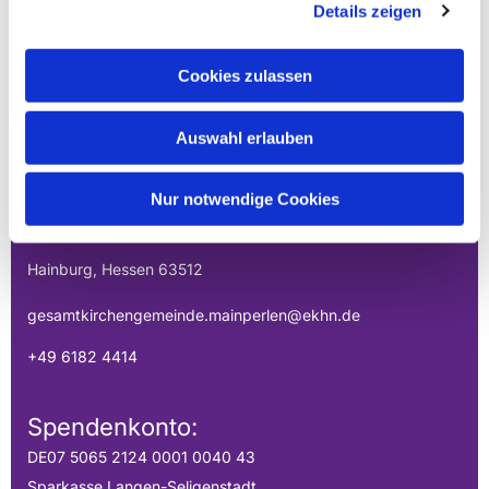
Details zeigen
Cookies zulassen
EVANGELISCHE
Auswahl erlauben
GESAMTKIRCHENGEMEINDE DER
MAINPERLEN
Nur notwendige Cookies
Uhlandstraße 1
Hainburg, Hessen 63512
gesamtkirchengemeinde.mainperlen@ekhn.de
+49 6182 4414
Spendenkonto:
DE07 5065 2124 0001 0040 43
Sparkasse Langen-Seligenstadt