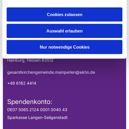
Cookies zulassen
EVANGELISCHE
GESAMTKIRCHENGEMEINDE DER
Auswahl erlauben
MAINPERLEN
Nur notwendige Cookies
Uhlandstraße 1
Hainburg, Hessen 63512
gesamtkirchengemeinde.mainperlen@ekhn.de
+49 6182 4414
Spendenkonto:
DE07 5065 2124 0001 0040 43
Sparkasse Langen-Seligenstadt