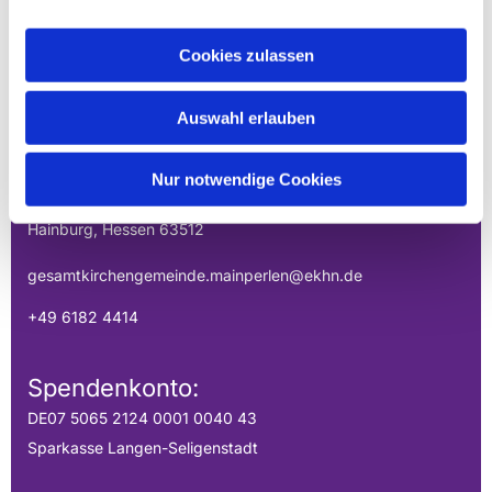
Cookies zulassen
EVANGELISCHE
GESAMTKIRCHENGEMEINDE DER
Auswahl erlauben
MAINPERLEN
Nur notwendige Cookies
Uhlandstraße 1
Hainburg, Hessen 63512
gesamtkirchengemeinde.mainperlen@ekhn.de
+49 6182 4414
Spendenkonto:
DE07 5065 2124 0001 0040 43
Sparkasse Langen-Seligenstadt