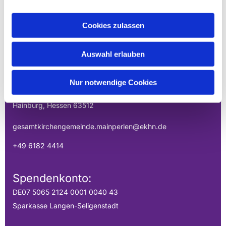
Cookies zulassen
EVANGELISCHE
GESAMTKIRCHENGEMEINDE DER
Auswahl erlauben
MAINPERLEN
Nur notwendige Cookies
Uhlandstraße 1
Hainburg, Hessen 63512
gesamtkirchengemeinde.mainperlen@ekhn.de
+49 6182 4414
Spendenkonto:
DE07 5065 2124 0001 0040 43
Sparkasse Langen-Seligenstadt