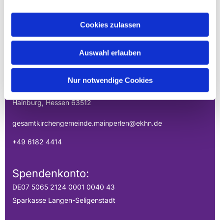
Cookies zulassen
EVANGELISCHE
GESAMTKIRCHENGEMEINDE DER
Auswahl erlauben
MAINPERLEN
Nur notwendige Cookies
Uhlandstraße 1
Hainburg, Hessen 63512
gesamtkirchengemeinde.mainperlen@ekhn.de
+49 6182 4414
Spendenkonto:
DE07 5065 2124 0001 0040 43
Sparkasse Langen-Seligenstadt