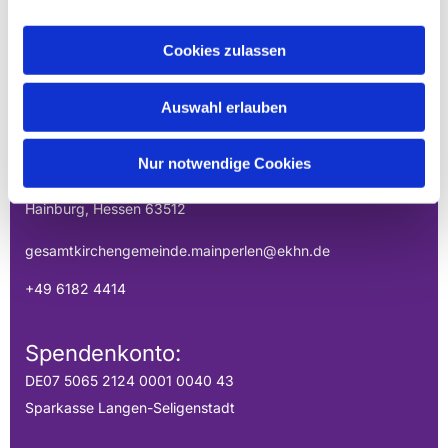
Cookies zulassen
EVANGELISCHE
GESAMTKIRCHENGEMEINDE DER
Auswahl erlauben
MAINPERLEN
Nur notwendige Cookies
Uhlandstraße 1
Hainburg, Hessen 63512
gesamtkirchengemeinde.mainperlen@ekhn.de
+49 6182 4414
Spendenkonto:
DE07 5065 2124 0001 0040 43
Sparkasse Langen-Seligenstadt