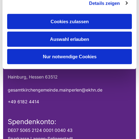
Details zeigen
Cookies zulassen
EVANGELISCHE
Auswahl erlauben
GESAMTKIRCHENGEMEINDE DER
MAINPERLEN
Nur notwendige Cookies
Uhlandstraße 1
Hainburg, Hessen 63512
gesamtkirchengemeinde.mainperlen@ekhn.de
+49 6182 4414
Spendenkonto:
DE07 5065 2124 0001 0040 43
Sparkasse Langen-Seligenstadt