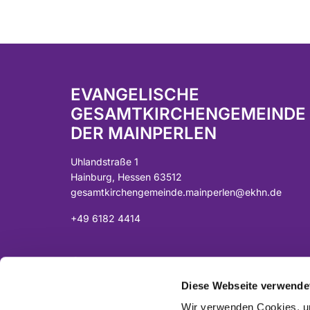
EVANGELISCHE
GESAMTKIRCHENGEMEINDE
DER MAINPERLEN
Uhlandstraße 1
Hainburg, Hessen 63512
gesamtkirchengemeinde.mainperlen@ekhn.de
+49 6182 4414
Spendenkonto:
DE07 5065 2124 0001 0040 43
Diese Webseite verwende
Sparkasse Langen-Seligenstadt
Wir verwenden Cookies, um