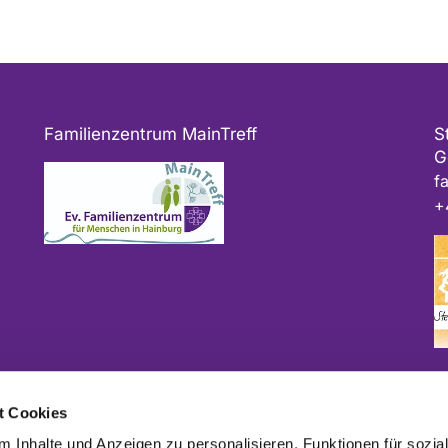
Familienzentrum MainTreff
S
G
f
+
Bitte geben Sie bei Spenden als Verwendungszweck
t Cookies
ggf. das Projekt und/oder die Kirchengemeinde an.
 Inhalte und Anzeigen zu personalisieren, Funktionen für sozia