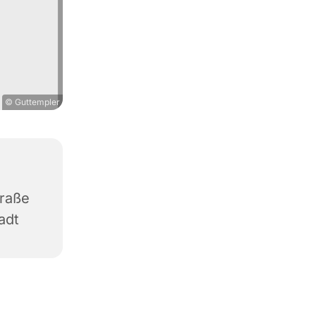
© Guttempler
traße
adt