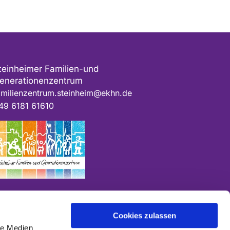
teinheimer Familien-und
enerationenzentrum
amilienzentrum.steinheim@ekhn.de
49 6181 61610
Cookies zulassen
le Medien