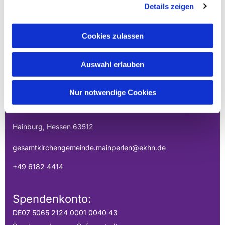
Details zeigen
Cookies zulassen
EVANGELISCHE
Auswahl erlauben
GESAMTKIRCHENGEMEINDE DER
MAINPERLEN
Nur notwendige Cookies
Uhlandstraße 1
Hainburg, Hessen 63512
gesamtkirchengemeinde.mainperlen@ekhn.de
+49 6182 4414
Spendenkonto:
DE07 5065 2124 0001 0040 43