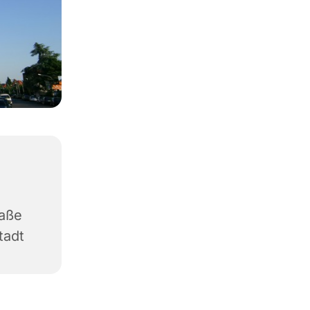
raße
tadt