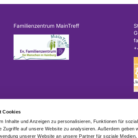
Familienzentrum MainTreff
S
G
f
+
Bitte geben Sie bei Spenden als Verwendungszweck
t Cookies
ggf. das Projekt und/oder die Kirchengemeinde an.
 Inhalte und Anzeigen zu personalisieren, Funktionen für sozia
e Zugriffe auf unsere Website zu analysieren. Außerdem geben w
rwendung unserer Website an unsere Partner für soziale Medien