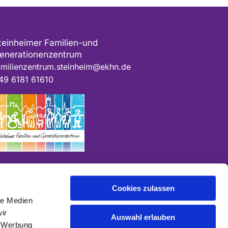
teinheimer Familien-und
enerationenzentrum
amilienzentrum.steinheim@ekhn.de
49 6181 61610
Cookies zulassen
le Medien
ir
Auswahl erlauben
, Werbung