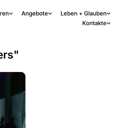
tren
Angebote
Leben + Glauben
Kontakte
ers"