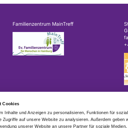
Familienzentrum MainTreff
S
G
f
+
Bitte geben Sie bei Spenden als Verwendungszweck
t Cookies
ggf. das Projekt und/oder die Kirchengemeinde an.
 Inhalte und Anzeigen zu personalisieren, Funktionen für sozia
e Zugriffe auf unsere Website zu analysieren. Außerdem geben w
rwendung unserer Website an unsere Partner für soziale Medien