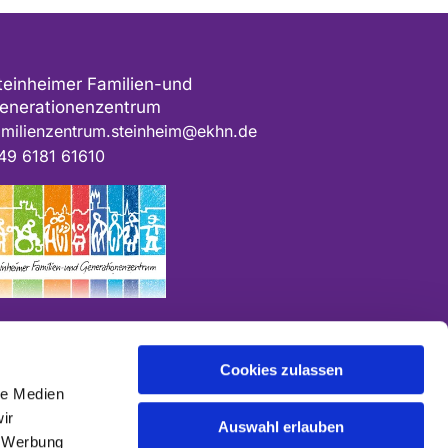
teinheimer Familien-und
enerationenzentrum
amilienzentrum.steinheim@ekhn.de
49 6181 61610
Cookies zulassen
le Medien
ir
Auswahl erlauben
, Werbung