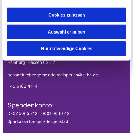
Cookies zulassen
EVANGELISCHE
GESAMTKIRCHENGEMEINDE DER
Auswahl erlauben
MAINPERLEN
Nur notwendige Cookies
Uhlandstraße 1
Hainburg, Hessen 63512
gesamtkirchengemeinde.mainperlen@ekhn.de
+49 6182 4414
Spendenkonto:
DE07 5065 2124 0001 0040 43
Sparkasse Langen-Seligenstadt