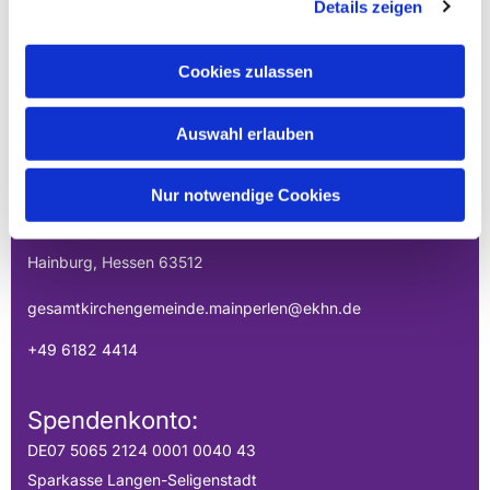
Details zeigen
Cookies zulassen
EVANGELISCHE
Auswahl erlauben
GESAMTKIRCHENGEMEINDE DER
MAINPERLEN
Nur notwendige Cookies
Uhlandstraße 1
Hainburg, Hessen 63512
gesamtkirchengemeinde.mainperlen@ekhn.de
+49 6182 4414
Spendenkonto:
DE07 5065 2124 0001 0040 43
Sparkasse Langen-Seligenstadt