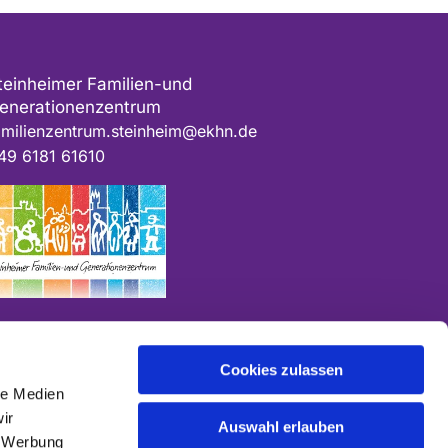
teinheimer Familien-und
enerationenzentrum
amilienzentrum.steinheim@ekhn.de
49 6181 61610
Cookies zulassen
le Medien
ir
Auswahl erlauben
, Werbung