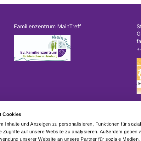
Familienzentrum MainTreff
S
G
f
+
Bitte geben Sie bei Spenden als Verwendungszweck
t Cookies
ggf. das Projekt und/oder die Kirchengemeinde an.
 Inhalte und Anzeigen zu personalisieren, Funktionen für sozia
e Zugriffe auf unsere Website zu analysieren. Außerdem geben w
rwendung unserer Website an unsere Partner für soziale Medien