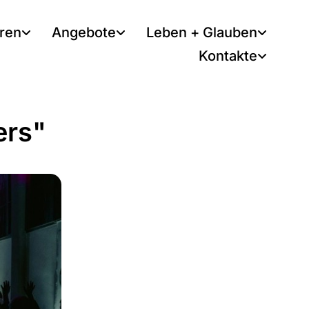
tren
Angebote
Leben + Glauben
Kontakte
ers"