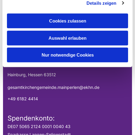
Details zeigen
Cookies zulassen
EVANGELISCHE
Auswahl erlauben
GESAMTKIRCHENGEMEINDE DER
MAINPERLEN
Nur notwendige Cookies
Uhlandstraße 1
Hainburg, Hessen 63512
gesamtkirchengemeinde.mainperlen@ekhn.de
+49 6182 4414
Spendenkonto:
DE07 5065 2124 0001 0040 43
Sparkasse Langen-Seligenstadt