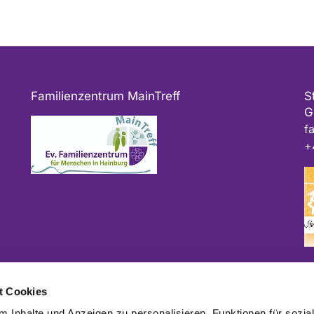
Familienzentrum MainTreff
S
G
f
+
Bitte geben Sie bei Spenden als Verwendungszweck
t Cookies
ggf. das Projekt und/oder die Kirchengemeinde an.
 Inhalte und Anzeigen zu personalisieren, Funktionen für sozia