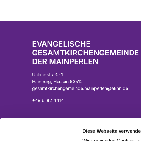
EVANGELISCHE
GESAMTKIRCHENGEMEINDE
DER MAINPERLEN
Uhlandstraße 1
Hainburg, Hessen 63512
gesamtkirchengemeinde.mainperlen@ekhn.de
+49 6182 4414
Spendenkonto:
DE07 5065 2124 0001 0040 43
Diese Webseite verwende
Sparkasse Langen-Seligenstadt
Wir verwenden Cookies, um