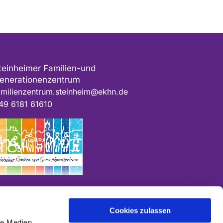
teinheimer Familien-und
enerationenzentrum
amilienzentrum.steinheim@ekhn.de
49 6181 61610
Cookies zulassen
le Medien