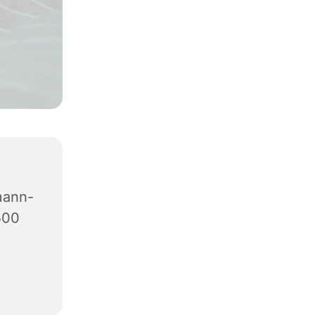
mann-
500