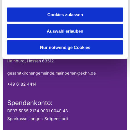
Cookies zulassen
EVANGELISCHE
GESAMTKIRCHENGEMEINDE DER
Auswahl erlauben
MAINPERLEN
Nur notwendige Cookies
Uhlandstraße 1
Hainburg, Hessen 63512
gesamtkirchengemeinde.mainperlen@ekhn.de
+49 6182 4414
Spendenkonto:
DE07 5065 2124 0001 0040 43
Sparkasse Langen-Seligenstadt