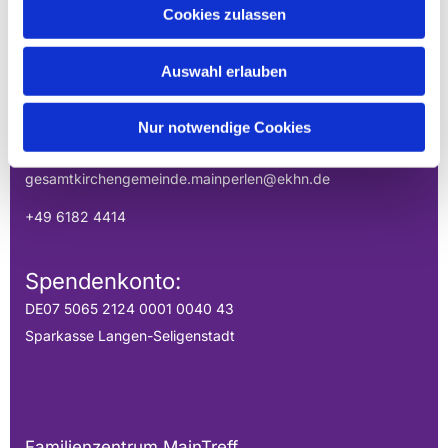
Cookies zulassen
GESAMTKIRCHENGEMEINDE DER
MAINPERLEN
Auswahl erlauben
Uhlandstraße 1
Nur notwendige Cookies
Hainburg, Hessen 63512
gesamtkirchengemeinde.mainperlen@ekhn.de
+49 6182 4414
Spendenkonto:
DE07 5065 2124 0001 0040 43
Sparkasse Langen-Seligenstadt
Familienzentrum MainTreff