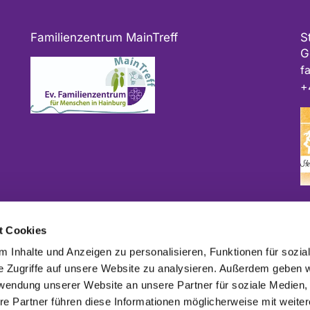
Familienzentrum MainTreff
S
G
f
+
Bitte geben Sie bei Spenden als Verwendungszweck
t Cookies
ggf. das Projekt und/oder die Kirchengemeinde an.
 Inhalte und Anzeigen zu personalisieren, Funktionen für sozia
e Zugriffe auf unsere Website zu analysieren. Außerdem geben w
rwendung unserer Website an unsere Partner für soziale Medien
re Partner führen diese Informationen möglicherweise mit weite