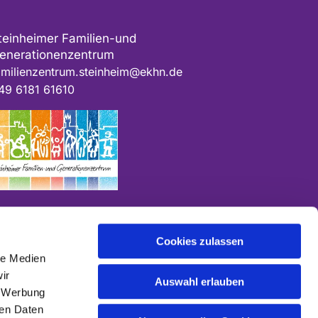
teinheimer Familien-und
enerationenzentrum
amilienzentrum.steinheim@ekhn.de
49 6181 61610
Cookies zulassen
le Medien
ir
Auswahl erlauben
, Werbung
ren Daten