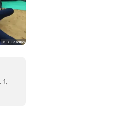
© C. Casellas
 1,