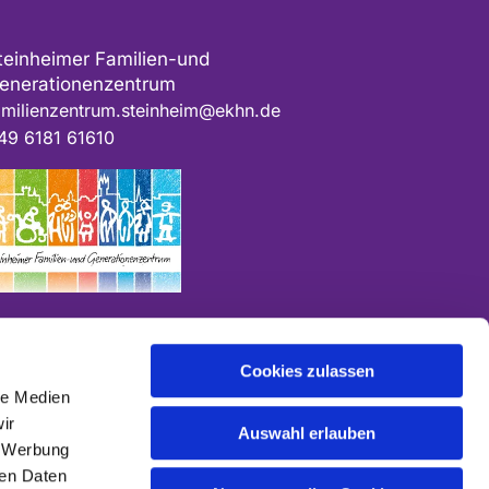
teinheimer Familien-und
enerationenzentrum
amilienzentrum.steinheim@ekhn.de
49 6181 61610
Cookies zulassen
le Medien
ir
Auswahl erlauben
, Werbung
ren Daten