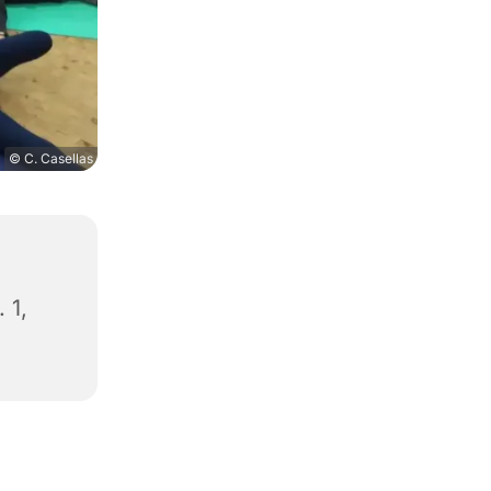
© C. Casellas
 1,