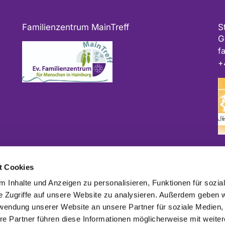
Familienzentrum MainTreff
S
G
f
+
Bitte geben Sie bei Spenden als Verwendungszweck
t Cookies
ggf. das Projekt und/oder die Kirchengemeinde an.
 Inhalte und Anzeigen zu personalisieren, Funktionen für sozia
e Zugriffe auf unsere Website zu analysieren. Außerdem geben w
rwendung unserer Website an unsere Partner für soziale Medien
re Partner führen diese Informationen möglicherweise mit weite