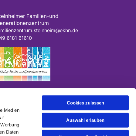
teinheimer Familien-und
enerationenzentrum
amilienzentrum.steinheim@ekhn.de
49 6181 61610
Cookies zulassen
le Medien
ir
Auswahl erlauben
, Werbung
ren Daten