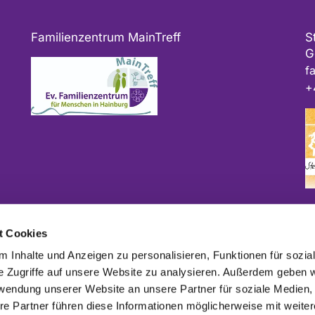
Familienzentrum MainTreff
S
G
f
+
Bitte geben Sie bei Spenden als Verwendungszweck
t Cookies
ggf. das Projekt und/oder die Kirchengemeinde an.
 Inhalte und Anzeigen zu personalisieren, Funktionen für sozia
e Zugriffe auf unsere Website zu analysieren. Außerdem geben w
rwendung unserer Website an unsere Partner für soziale Medien
re Partner führen diese Informationen möglicherweise mit weite