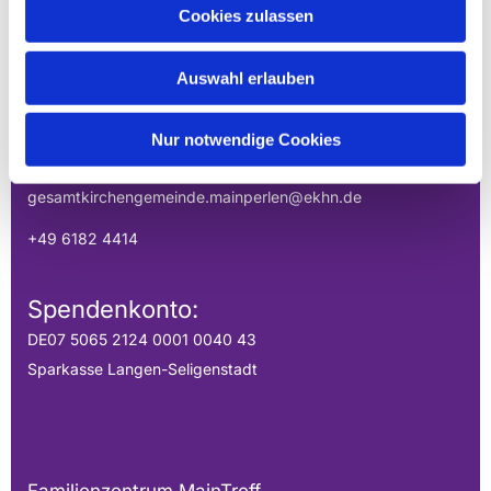
Cookies zulassen
GESAMTKIRCHENGEMEINDE DER
MAINPERLEN
Auswahl erlauben
Uhlandstraße 1
Nur notwendige Cookies
Hainburg, Hessen 63512
gesamtkirchengemeinde.mainperlen@ekhn.de
+49 6182 4414
Spendenkonto:
DE07 5065 2124 0001 0040 43
Sparkasse Langen-Seligenstadt
Familienzentrum MainTreff