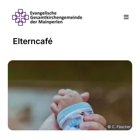
Elterncafé
© C. Fäscher