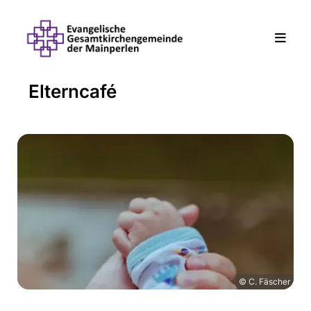
Elterncafé
© C. Fäscher