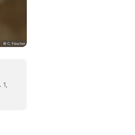
© C. Fäscher
 1,