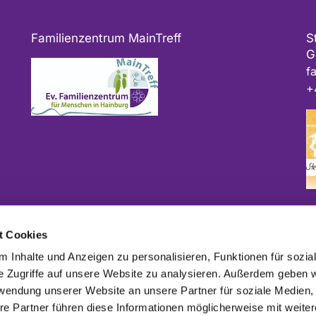
Familienzentrum MainTreff
S
G
f
+
Bitte geben Sie bei Spenden als Verwendungszweck
t Cookies
ggf. das Projekt und/oder die Kirchengemeinde an.
 Inhalte und Anzeigen zu personalisieren, Funktionen für sozia
e Zugriffe auf unsere Website zu analysieren. Außerdem geben w
rwendung unserer Website an unsere Partner für soziale Medien
re Partner führen diese Informationen möglicherweise mit weite