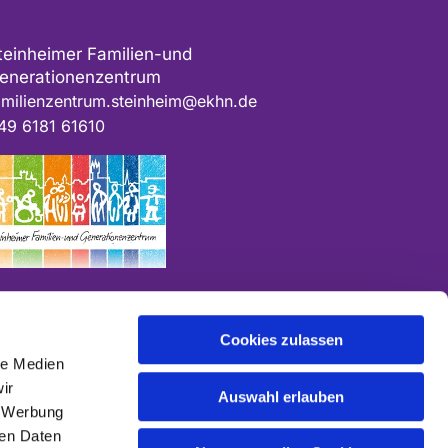
teinheimer Familien-und
enerationenzentrum
amilienzentrum.steinheim@ekhn.de
49 6181 61610
Cookies zulassen
le Medien
ir
Auswahl erlauben
, Werbung
ren Daten