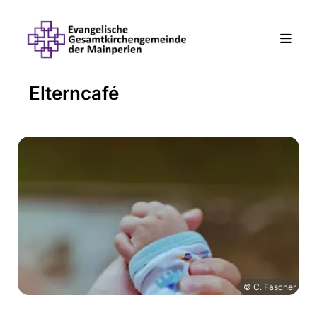
Elterncafé
© C. Fäscher