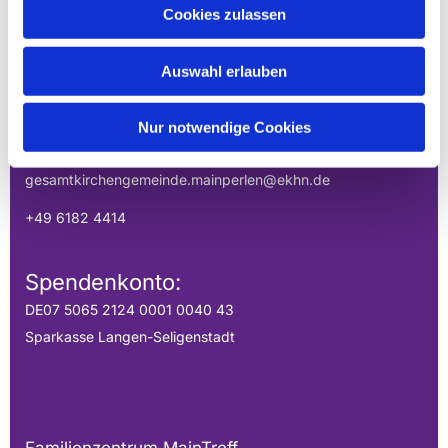
Cookies zulassen
GESAMTKIRCHENGEMEINDE DER
MAINPERLEN
Auswahl erlauben
Uhlandstraße 1
Nur notwendige Cookies
Hainburg, Hessen 63512
gesamtkirchengemeinde.mainperlen@ekhn.de
+49 6182 4414
Spendenkonto:
DE07 5065 2124 0001 0040 43
Sparkasse Langen-Seligenstadt
Familienzentrum MainTreff