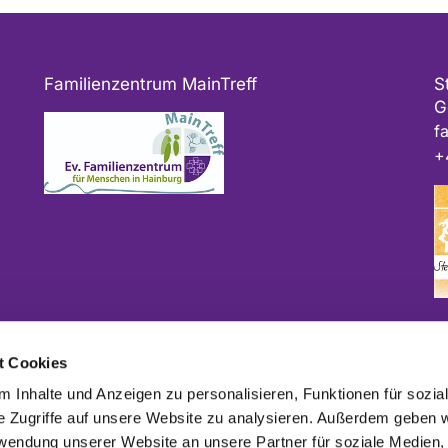
Familienzentrum MainTreff
S
G
f
+
Bitte geben Sie bei Spenden als Verwendungszweck
t Cookies
ggf. das Projekt und/oder die Kirchengemeinde an.
 Inhalte und Anzeigen zu personalisieren, Funktionen für sozia
e Zugriffe auf unsere Website zu analysieren. Außerdem geben w
rwendung unserer Website an unsere Partner für soziale Medien