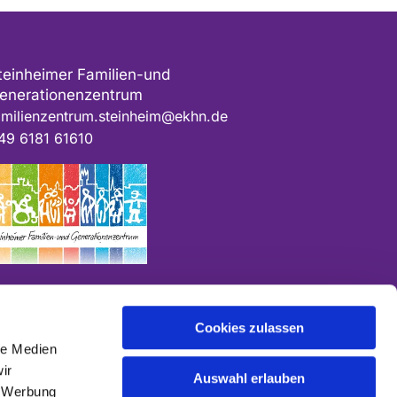
teinheimer Familien-und
enerationenzentrum
amilienzentrum.steinheim@ekhn.de
49 6181 61610
Cookies zulassen
le Medien
ir
Auswahl erlauben
, Werbung