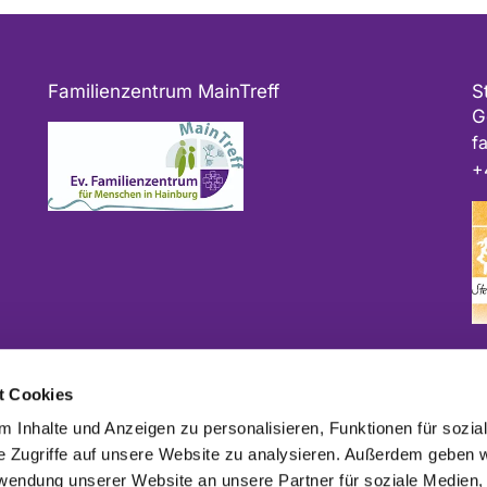
Familienzentrum MainTreff
S
G
f
+
Bitte geben Sie bei Spenden als Verwendungszweck
t Cookies
ggf. das Projekt und/oder die Kirchengemeinde an.
 Inhalte und Anzeigen zu personalisieren, Funktionen für sozia
e Zugriffe auf unsere Website zu analysieren. Außerdem geben w
rwendung unserer Website an unsere Partner für soziale Medien