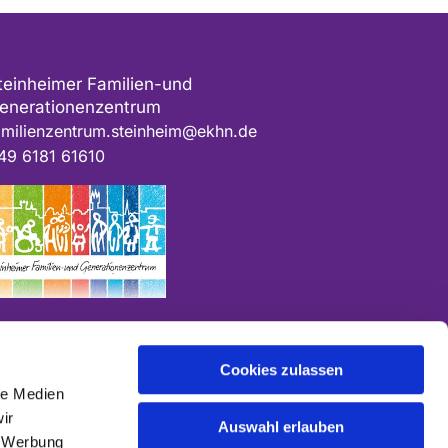
teinheimer Familien-und
enerationenzentrum
amilienzentrum.steinheim@ekhn.de
49 6181 61610
Cookies zulassen
le Medien
ir
Auswahl erlauben
, Werbung