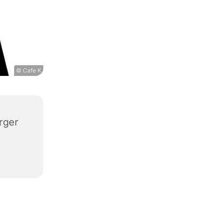
© Cafe K
rger