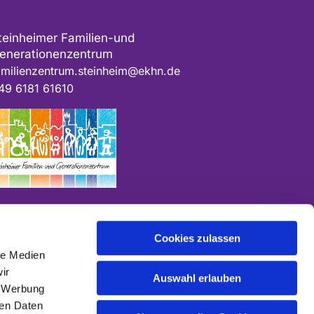
teinheimer Familien-und
enerationenzentrum
amilienzentrum.steinheim@ekhn.de
49 6181 61610
Cookies zulassen
le Medien
ir
Auswahl erlauben
, Werbung
ren Daten