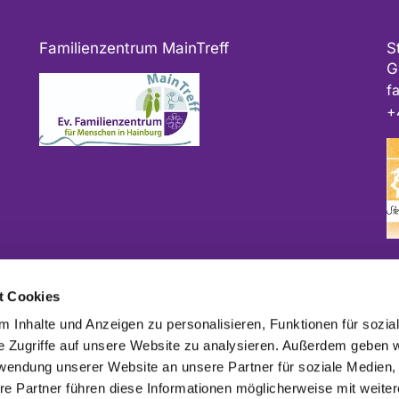
Familienzentrum MainTreff
S
G
f
+
Bitte geben Sie bei Spenden als Verwendungszweck
t Cookies
ggf. das Projekt und/oder die Kirchengemeinde an.
 Inhalte und Anzeigen zu personalisieren, Funktionen für sozia
e Zugriffe auf unsere Website zu analysieren. Außerdem geben w
rwendung unserer Website an unsere Partner für soziale Medien
re Partner führen diese Informationen möglicherweise mit weite