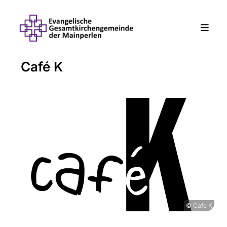
Café K
© Cafe K